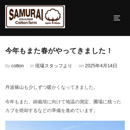
コ
ン
サイド
テ
ン
ツ
へ
今年もまた春がやってきました！
ス
キ
投
by
cotton
in
現場スタッフより
on
2025年4月14日
ッ
稿
プ
日:
丹波篠山も少しずつ暖かくなってきました。
今年もまた、綿栽培に向けて地温の測定、圃場に残った
カブを焼却するなどの準備を進めています。