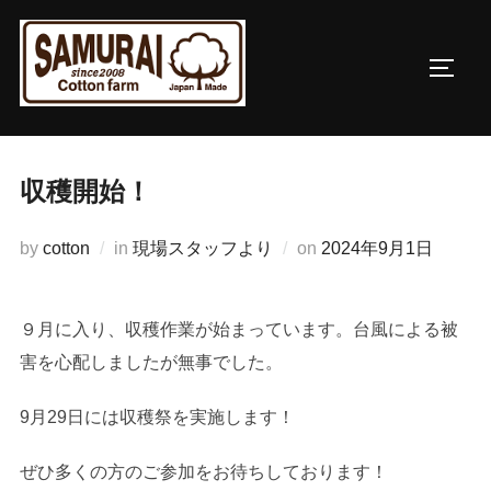
コ
ン
サイド
テ
ン
ツ
へ
収穫開始！
ス
キ
投
by
cotton
in
現場スタッフより
on
2024年9月1日
ッ
稿
プ
日:
９月に入り、収穫作業が始まっています。台風による被
害を心配しましたが無事でした。
9月29日には収穫祭を実施します！
ぜひ多くの方のご参加をお待ちしております！