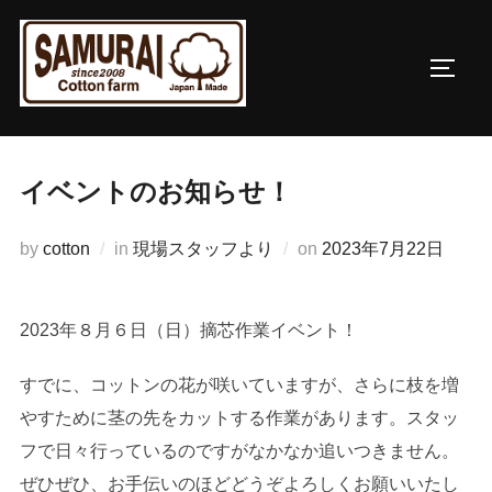
コ
ン
サイド
テ
ン
ツ
へ
イベントのお知らせ！
ス
キ
投
by
cotton
in
現場スタッフより
on
2023年7月22日
ッ
稿
プ
日:
2023年８月６日（日）摘芯作業イベント！
すでに、コットンの花が咲いていますが、さらに枝を増
やすために茎の先をカットする作業があります。スタッ
フで日々行っているのですがなかなか追いつきません。
ぜひぜひ、お手伝いのほどどうぞよろしくお願いいたし