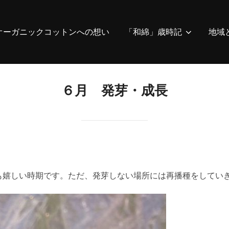
オーガニックコットンへの想い
「和綿」歳時記
地域
６月 発芽・成長
も嬉しい時期です。ただ、発芽しない場所には再播種をしてい