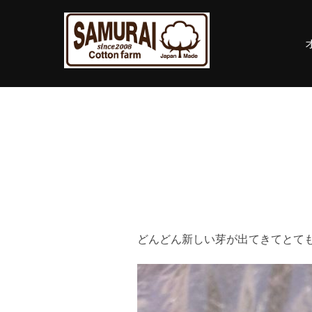
コ
ン
テ
ン
ツ
へ
ス
キ
ッ
プ
どんどん新しい芽が出てきてとて